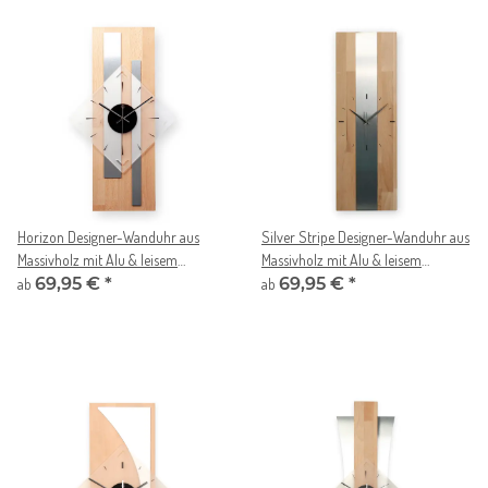
Horizon Designer-Wanduhr aus
Silver Stripe Designer-Wanduhr aus
Massivholz mit Alu & leisem
Massivholz mit Alu & leisem
Uhrwerk
69,95 €
*
Uhrwerk
69,95 €
*
ab
ab