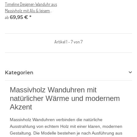
Timeline Designer-Wanduhr aus
Massivholz mit Alu & leisem
Uhrwerk
69,95 €
*
ab
Artikel 1 - 7 von 7
Kategorien
Massivholz Wanduhren mit
natürlicher Wärme und modernem
Akzent
Massivholz Wanduhren verbinden die natürliche
Ausstrahlung von echtem Holz mit einer klaren, modernen
Gestaltung. Die Modelle bestehen je nach Ausführung aus