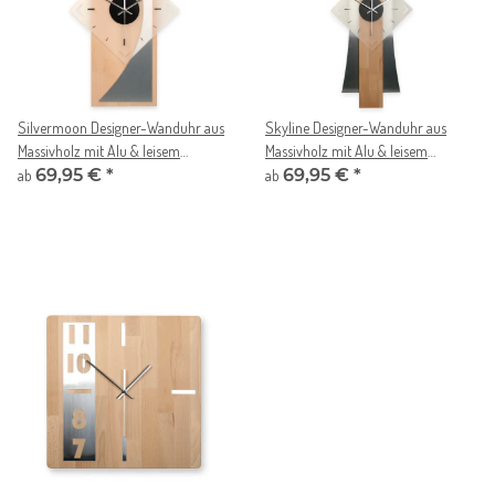
Silvermoon Designer-Wanduhr aus
Skyline Designer-Wanduhr aus
Massivholz mit Alu & leisem
Massivholz mit Alu & leisem
Uhrwerk
69,95 €
*
Uhrwerk
69,95 €
*
ab
ab