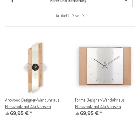
Filter und Sortierung
Artikel 1 - 7 von 7
Arcwood Designer-Wanduhr aus
Forma Designer-Wanduhr aus
Massivholz mit Alu & leisem
Massivholz mit Alu & leisem
Uhrwerk
69,95 €
*
Uhrwerk
69,95 €
*
ab
ab