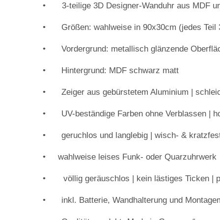
•
3-teilige 3D Designer-Wanduhr aus MDF u
•
Größen: wahlweise in 90x30cm (jedes Teil
•
Vordergrund: metallisch glänzende Oberfl
•
Hintergrund: MDF schwarz matt
•
Zeiger aus gebürstetem Aluminium | schle
•
UV-beständige Farben ohne Verblassen | hoh
•
geruchlos und langlebig | wisch- & kratzfe
• wahlweise leises Funk- oder Quarzuhrwerk
•
völlig geräuschlos | kein lästiges Ticken 
•
inkl. Batterie, Wandhalterung und Montagem