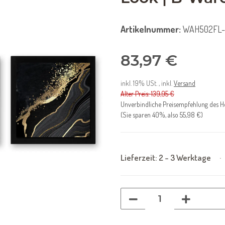
Artikelnummer:
WAH502FL-
83,97 €
inkl. 19% USt. , inkl.
Versand
Alter Preis: 139,95 €
Unverbindliche Preisempfehlung des He
(Sie sparen
40%
, also
55,98 €
)
Lieferzeit:
2 - 3 Werktage