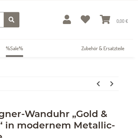
0,00 €
%Sale%
Zubehör & Ersatzteile
signer-Wanduhr „Gold &
“ in modernem Metallic-
e