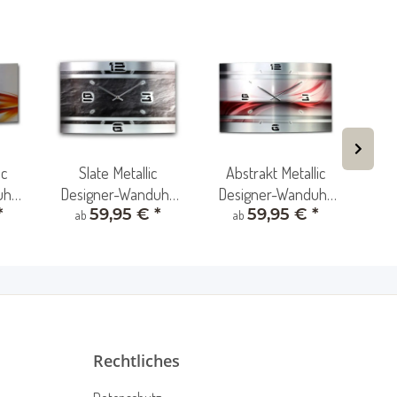
ic
Slate Metallic
Abstrakt Metallic
De
uhr
Designer-Wanduhr
Designer-Wanduhr
"Sc
*
59,95 €
*
59,95 €
*
erk
mit leisem Uhrwerk
mit leisem Uhrwerk
ab
ab
aus Alu
aus Alu
Uh
Rechtliches