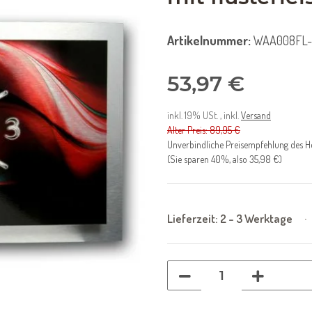
Artikelnummer:
WAA008FL
53,97 €
inkl. 19% USt. , inkl.
Versand
Alter Preis: 89,95 €
Unverbindliche Preisempfehlung des He
(Sie sparen
40%
, also
35,98 €
)
Lieferzeit:
2 - 3 Werktage