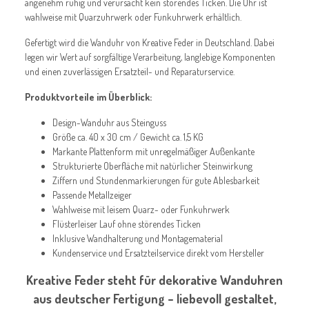
angenehm ruhig und verursacht kein störendes Ticken. Die Uhr ist
wahlweise mit Quarzuhrwerk oder Funkuhrwerk erhältlich.
Gefertigt wird die Wanduhr von Kreative Feder in Deutschland. Dabei
legen wir Wert auf sorgfältige Verarbeitung, langlebige Komponenten
und einen zuverlässigen Ersatzteil- und Reparaturservice.
Produktvorteile im Überblick:
Design-Wanduhr aus Steinguss
Größe ca. 40 x 30 cm / Gewicht ca. 1,5 KG
Markante Plattenform mit unregelmäßiger Außenkante
Strukturierte Oberfläche mit natürlicher Steinwirkung
Ziffern und Stundenmarkierungen für gute Ablesbarkeit
Passende Metallzeiger
Wahlweise mit leisem Quarz- oder Funkuhrwerk
Flüsterleiser Lauf ohne störendes Ticken
Inklusive Wandhalterung und Montagematerial
Kundenservice und Ersatzteilservice direkt vom Hersteller
Kreative Feder steht für dekorative Wanduhren
aus deutscher Fertigung – liebevoll gestaltet,