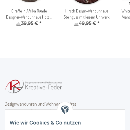
Giraffe in Afrika Runde
Hirsch Design-Wanduhr aus
White
Designer-Wanduhr aus Holz –
Steinguss mit leisem Uhrwerk
Wand
leises Uhrwerk
39,95 €
*
49,95 €
*
ab
ab
Designwanduhren und Wohnaccessoires
mit Liebe zum Detail - zeitlos, stilvoll,
besonders.
Wie wir Cookies & Co nutzen